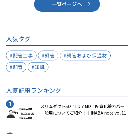
一覧ページへ
人気タグ
#配管工事
#銅管
#銅管および保温材
#配管
#知識
人気記事ランキング
スリムダクトSD？LD？MD？配管化粧カバー
一般用についてご紹介！｜INABA note vol.11