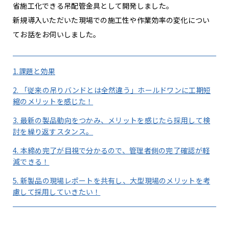
省施工化できる吊配管金具として開発しました。
新規導入いただいた現場での施工性や作業効率の変化につい
てお話をお伺いしました。
1.課題と効果
2. 「従来の吊りバンドとは全然違う」ホールドワンに工期短
縮のメリットを感じた！
3. 最新の製品動向をつかみ、メリットを感じたら採用して検
討を繰り返すスタンス。
4. 本締め完了が目視で分かるので、管理者側の完了確認が軽
減できる！
5. 新製品の現場レポートを共有し、大型現場のメリットを考
慮して採用していきたい！