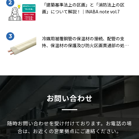
「建築基準法上の区画」と「消防法上の区
画」について解説！｜INABA note vol.7
冷媒用被覆銅管の保温材の接続、配管の支
持、保温材の保護及び防火区画貫通部の処理
について知ろう！（一般社団法人 日本銅セン
ター｢冷媒用被覆銅管施工マニュアル｣より転
載）｜INABA note vol.9
お問い合わせ
随時お問い合わせを受け付けております。お電話の場
合は、お近くの営業拠点にご連絡ください。