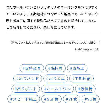
またホールドワンというカタカナのネーミングも覚えやすく
ていいですし、工期短縮につながった製品であったため、今
後も省施工に関する新製品が出てくるのを期待しています。
ぜひ紹介してください。楽しみにしています。
【吊りバンド製品で求めていた機能が満載のホールドワンについて聞く！｜
INABA note vol.28】
#支持金具
#保持具
#省施工
#吊りバンド
#吊り金具
#工期短縮
#吊りボルト
#ホールドワン
#仮保持
#スピード施工
#SGP管
#VP管
#VU管