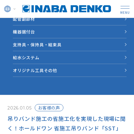
ドレン管
配管副部材
HOME
INABA note
吊りバンド施工の省施工化を実現した現場に聞く！ホールドワ
機器据付台
ン 省施工吊りバンド「SST」｜INABA note vol.28
支持具・保持具・結束具
給水システム
業界情報やソリューション
事例など因幡電工からの情
オリジナル工具その他
報をお届けします。
お客様の声
2026.01.05
吊りバンド施工の省施工化を実現した現場に聞
く！ホールドワン 省施工吊りバンド「SST」