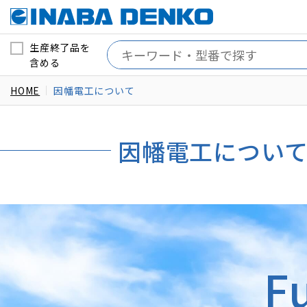
生産終了品を
含める
HOME
因幡電工について
因幡電工につい
F