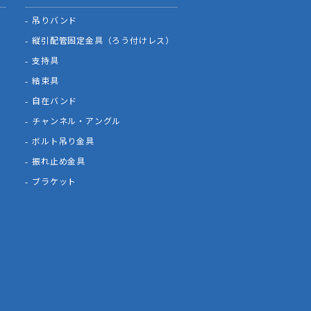
吊りバンド
縦引配管固定金具（ろう付けレス）
支持具
結束具
自在バンド
チャンネル・アングル
ボルト吊り金具
振れ止め金具
ブラケット