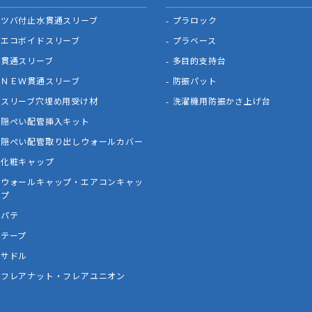
ツバ付止水貫通スリーブ
プラロック
エコボイドスリーブ
プラベース
貫通スリーブ
多目的支持台
ＮＥＷ貫通スリーブ
防振パット
スリーブ穴埋め用受け材
洗濯機用防振かさ上げ台
隠ぺい配管挿入キット
隠ぺい配管取り出しウォールカバー
化粧キャップ
ウォールキャップ・エアコンキャッ
プ
パテ
テープ
サドル
フレアナット・フレアユニオン