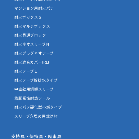
マンション用耐火パテ
耐火ボックスＳ
耐火マルチボックス
耐火貫通ブロック
耐火ネオスリーブＮ
耐火プラグネオテープ
耐火遮音カバーIRLP
耐火テープＬ
耐火テープ給排水タイプ
中空壁用鋼製スリーブ
熱膨張性耐熱シール
耐火パテ硬化型不燃タイプ
スリーブ穴埋め用受け材
支持具・保持具・結束具