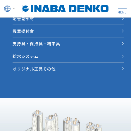
ドレン管
配管副部材
HOME
製品情報
耐火ボックスＳ
機器据付台
IRBS
空調・電気
支持具・保持具・結束具
防火区画貫通部材（タイカエックス/タイカX）
耐火ボックスＳ
給水システム
多系統配管の貫通が可能です。 配管束のすき間は充てんブロ
オリジナル工具その他
ックを詰めるパテレス仕様のため手を汚すことなく施工がで
きます。（用途：主に空調･電気）