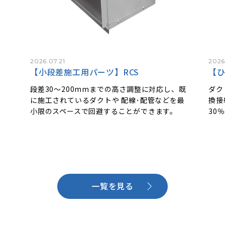
2026.07.21
2026
T
【小段差施工用パーツ】RCS
【ひ
付け
段差30～200mmまでの高さ調整に対応し、既
ダク
ると
に施工されているダクトや 配線･配管などを最
換接
認で
小限のスペースで回避することができます。
30
一覧を見る