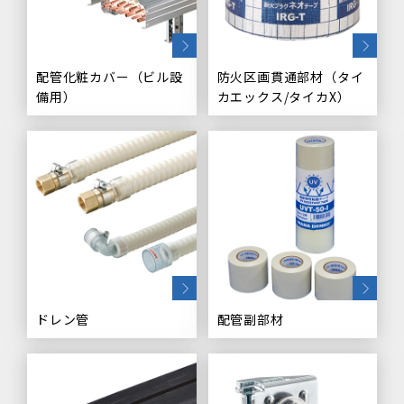
配管化粧カバー（ビル設
防火区画貫通部材（タイ
備用）
カエックス/タイカX）
ドレン管
配管副部材