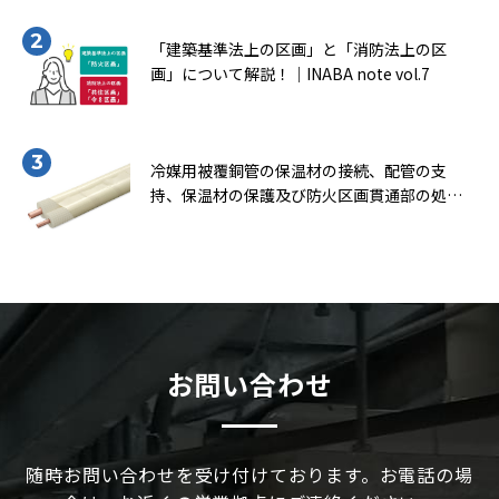
「建築基準法上の区画」と「消防法上の区
画」について解説！｜INABA note vol.7
冷媒用被覆銅管の保温材の接続、配管の支
持、保温材の保護及び防火区画貫通部の処理
について知ろう！（一般社団法人 日本銅セン
ター｢冷媒用被覆銅管施工マニュアル｣より転
載）｜INABA note vol.9
お問い合わせ
随時お問い合わせを受け付けております。お電話の場