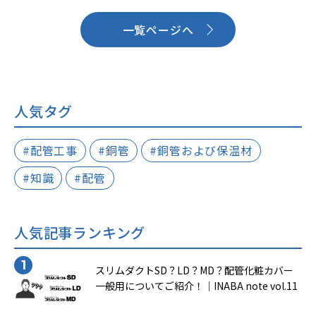
今回は「エアハン」と「ドレントラップ」の2つについ
て説明をいたします。
一覧ページへ
人気タグ
#配管工事
#銅管
#銅管および保温材
#知識
#配管
人気記事ランキング
スリムダクトSD？LD？MD？配管化粧カバー
一般用についてご紹介！｜INABA note vol.11