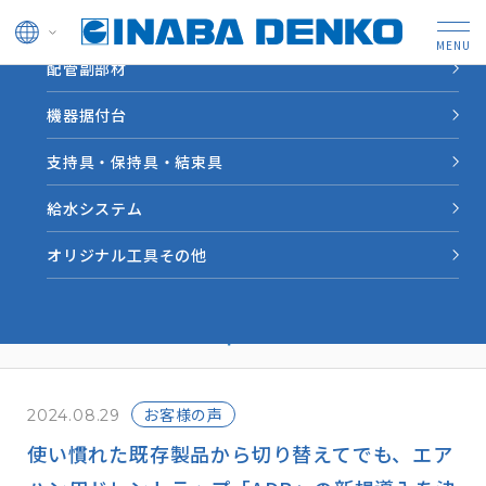
ドレン管
配管副部材
HOME
INABA note
使い慣れた既存製品から切り替えてでも、エアハン用ドレント
機器据付台
ラップ「ADB」の新規導入を決めた理由を聞く！｜INABA
note vol.25
支持具・保持具・結束具
給水システム
業界情報やソリューション
オリジナル工具その他
事例など因幡電工からの情
報をお届けします。
お客様の声
2024.08.29
使い慣れた既存製品から切り替えてでも、エア