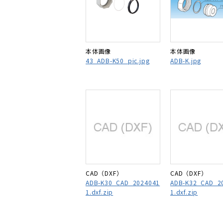
本体画像
本体画像
43_ADB-K50_pic.jpg
ADB-K.jpg
CAD（DXF）
CAD（DXF）
ADB-K30_CAD_2024041
ADB-K32_CAD_2
1.dxf.zip
1.dxf.zip