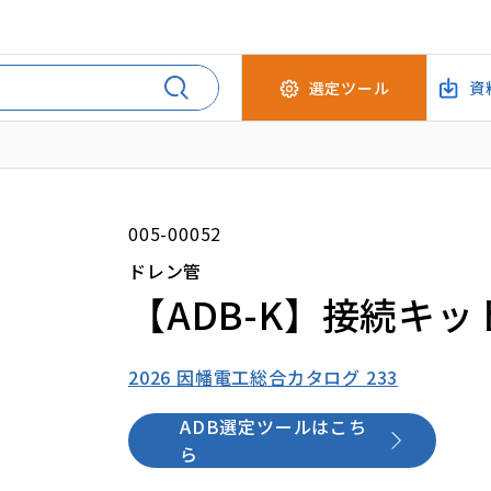
選定ツール
資
005-00052
ドレン管
【ADB-K】接続キッ
2026 因幡電工総合カタログ 233
ADB選定ツールはこち
ら