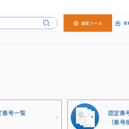
選定ツール
資
ド
定番号一覧
認定番
（番号