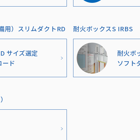
備用）スリムダクトRD
耐火ボックスS IRBS
D サイズ選定
耐火ボ
ロード
ソフト
用）