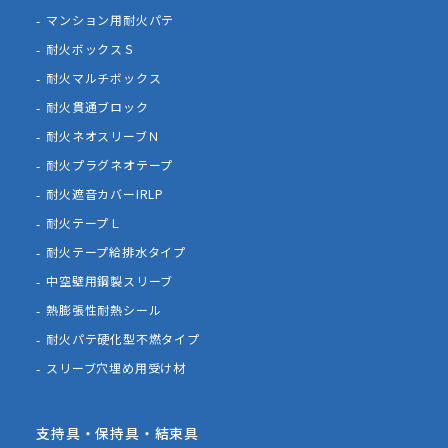
マンション用耐火パテ
耐火ボックスＳ
耐火マルチボックス
耐火貫通ブロック
耐火ネオスリーブＮ
耐火プラグネオテープ
耐火遮音カバーIRLP
耐火テープＬ
耐火テープ給排水タイプ
中空壁用鋼製スリーブ
熱膨張性耐熱シール
耐火パテ硬化型不燃タイプ
スリーブ穴埋め用受け材
支持具・保持具・結束具