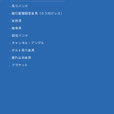
吊りバンド
縦引配管固定金具（ろう付けレス）
支持具
結束具
自在バンド
チャンネル・アングル
ボルト吊り金具
振れ止め金具
ブラケット