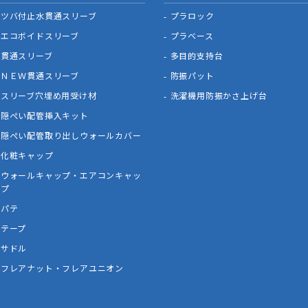
ツバ付止水貫通スリーブ
プラロック
エコボイドスリーブ
プラベース
貫通スリーブ
多目的支持台
ＮＥＷ貫通スリーブ
防振パット
スリーブ穴埋め用受け材
洗濯機用防振かさ上げ台
隠ぺい配管挿入キット
隠ぺい配管取り出しウォールカバー
化粧キャップ
ウォールキャップ・エアコンキャッ
プ
パテ
テープ
サドル
フレアナット・フレアユニオン