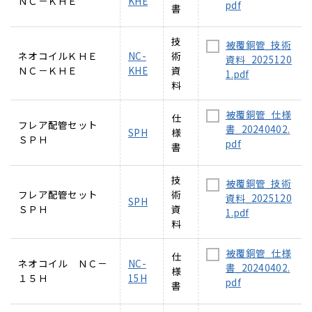
ＮＣ－ＫＨＥ
KHE
pdf
書
技
被覆銅管_技術
ネオコイルＫＨＥ
NC-
術
資料_2025120
ＮＣ－ＫＨＥ
KHE
資
1.pdf
料
被覆銅管_仕様
仕
フレア配管セット
書_20240402.
SPH
様
ＳＰＨ
pdf
書
技
被覆銅管_技術
フレア配管セット
術
資料_2025120
SPH
ＳＰＨ
資
1.pdf
料
被覆銅管_仕様
仕
ネオコイル ＮＣ－
NC-
書_20240402.
様
１５Ｈ
15H
pdf
書