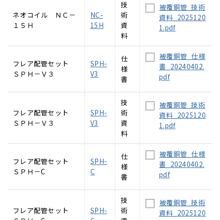
技
被覆銅管_技術
ネオコイル ＮＣ－
NC-
術
資料_2025120
１５Ｈ
15H
資
1.pdf
料
被覆銅管_仕様
仕
フレア配管セット
SPH-
書_20240402.
様
ＳＰＨ－Ｖ３
V3
pdf
書
技
被覆銅管_技術
フレア配管セット
SPH-
術
資料_2025120
ＳＰＨ－Ｖ３
V3
資
1.pdf
料
被覆銅管_仕様
仕
フレア配管セット
SPH-
書_20240402.
様
ＳＰＨ－C
C
pdf
書
技
被覆銅管_技術
フレア配管セット
SPH-
術
資料_2025120