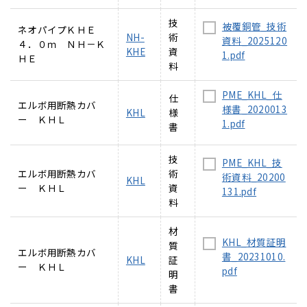
技
被覆銅管_技術
ネオパイプＫＨＥ
NH-
術
資料_2025120
４．０ｍ ＮＨ－Ｋ
KHE
資
1.pdf
ＨＥ
料
PME_KHL_仕
仕
エルボ用断熱カバ
様書_2020013
KHL
様
ー ＫＨＬ
1.pdf
書
技
PME_KHL_技
エルボ用断熱カバ
術
術資料_20200
KHL
ー ＫＨＬ
資
131.pdf
料
材
KHL_材質証明
質
エルボ用断熱カバ
書_20231010.
KHL
証
ー ＫＨＬ
pdf
明
書