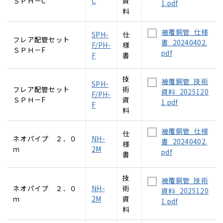
ＳＰＨ－C
C
資
1.pdf
料
被覆銅管_仕様
SPH-
仕
フレア配管セット
書_20240402.
F/PH-
様
ＳＰＨ－F
pdf
F
書
技
被覆銅管_技術
SPH-
フレア配管セット
術
資料_2025120
F/PH-
ＳＰＨ－F
資
1.pdf
F
料
被覆銅管_仕様
仕
ネオパイプ ２．０
NH-
書_20240402.
様
ｍ
2M
pdf
書
技
被覆銅管_技術
ネオパイプ ２．０
NH-
術
資料_2025120
ｍ
2M
資
1.pdf
料