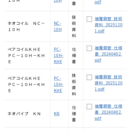
１０Ｈ
10H
pdf
書
技
被覆銅管_技術
ネオコイル ＮＣ－
NC-
術
資料_2025120
１０Ｈ
10H
資
1.pdf
料
被覆銅管_仕様
ペアコイルＫＨＥ
PC-
仕
書_20240402.
ＰＣ－１０Ｈ－ＫＨ
10H-
様
pdf
Ｅ
KHE
書
技
被覆銅管_技術
ペアコイルＫＨＥ
PC-
術
資料_2025120
ＰＣ－１０Ｈ－ＫＨ
10H-
資
1.pdf
Ｅ
KHE
料
被覆銅管_仕様
仕
書_20240402.
ネオパイプ ＫＮ
KN
様
pdf
書