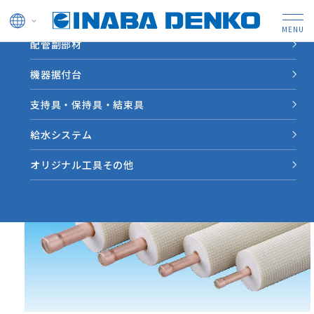
ドレン管
配管副部材
HOME
製品情報
【NH-KHE】ネオパイプKHE 4.0m
機器据付台
支持具・保持具・結束具
給水システム
オリジナル工具その他