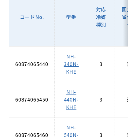
対応
国土
コードNo.
型番
冷媒
省仕
種別
合
NH-
60874065440
340N-
3
適
KHE
NH-
60874065450
440N-
3
適
KHE
NH-
60874065460
540N-
3
適