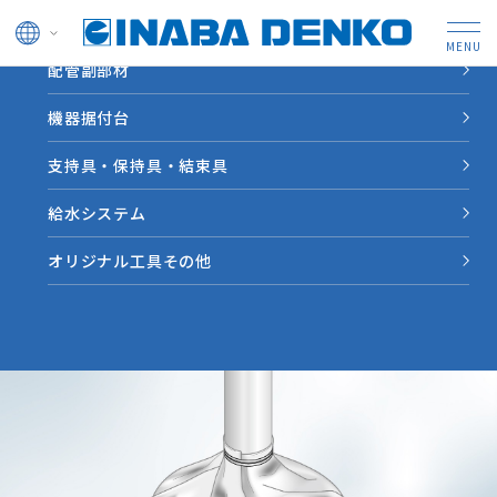
ドレン管
配管副部材
HOME
製品情報
耐火床貫通ベルト
機器据付台
配水
IRYB
支持具・保持具・結束具
防火区画貫通部材（タイカエックス/タイカX）
耐火床貫通ベルト
給水システム
配水鋼管のリニューアルに最適です。貫通穴はモルタル埋め
オリジナル工具その他
戻しが不要で穴径に合わせてフレキシブルに対応できます。
（用途：配水）