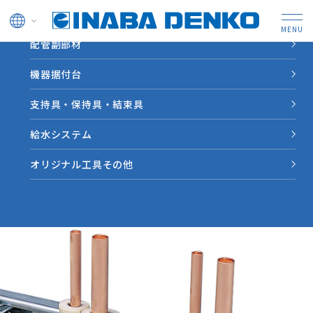
ドレン管
配管副部材
HOME
製品情報
自在バンド
機器据付台
支持具・保持具・結束具
支持具・保持具・結束具
自在バンド
給水システム
様々な形状の配管にフィットする固定金具です。L型アングル
オリジナル工具その他
やC型チャンネルなどと組み合わせて使用します。