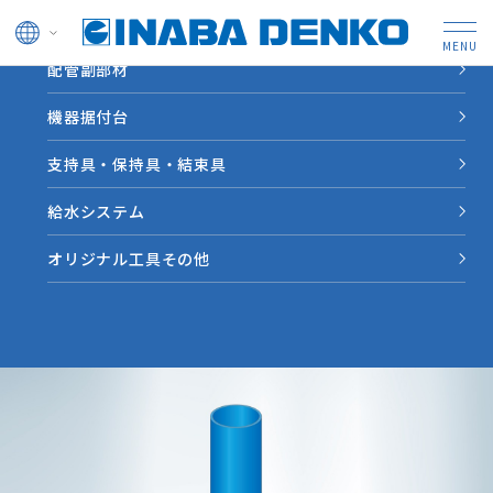
ドレン管
配管副部材
HOME
製品情報
耐火クロスカバー
機器据付台
給水・給湯・電気
IKX
支持具・保持具・結束具
防火区画貫通部材（タイカエックス/タイカX）
耐火クロスカバー
給水システム
貫通穴の埋め戻しが不要で、床上からの施工で完結します。
オリジナル工具その他
固定材を外せば追加配線も可能です。（用途：給水･給湯･電
気）