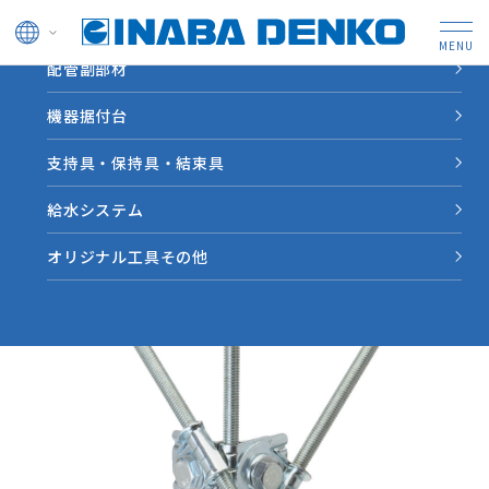
ドレン管
配管副部材
HOME
製品情報
振れ止め金具
機器据付台
支持具・保持具・結束具
支持具・保持具・結束具
振れ止め金具
給水システム
機器の揺れを抑制し、機器の落下や配管の断裂などを防止す
オリジナル工具その他
るための金具です。