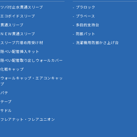
ツバ付止水貫通スリーブ
プラロック
エコボイドスリーブ
プラベース
貫通スリーブ
多目的支持台
ＮＥＷ貫通スリーブ
防振パット
スリーブ穴埋め用受け材
洗濯機用防振かさ上げ台
隠ぺい配管挿入キット
隠ぺい配管取り出しウォールカバー
化粧キャップ
ウォールキャップ・エアコンキャッ
プ
パテ
テープ
サドル
フレアナット・フレアユニオン