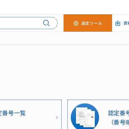
選定ツール
資
ド
定番号一覧
認定番
（番号