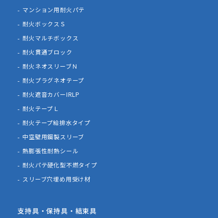
マンション用耐火パテ
耐火ボックスＳ
耐火マルチボックス
耐火貫通ブロック
耐火ネオスリーブＮ
耐火プラグネオテープ
耐火遮音カバーIRLP
耐火テープＬ
耐火テープ給排水タイプ
中空壁用鋼製スリーブ
熱膨張性耐熱シール
耐火パテ硬化型不燃タイプ
スリーブ穴埋め用受け材
支持具・保持具・結束具