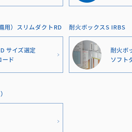
備用）スリムダクトRD
耐火ボックスS IRBS
D サイズ選定
耐火ボ
ロード
ソフト
用）