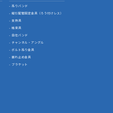
吊りバンド
縦引配管固定金具（ろう付けレス）
支持具
結束具
自在バンド
チャンネル・アングル
ボルト吊り金具
振れ止め金具
ブラケット