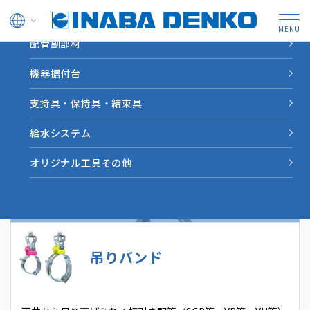
ドレン管
配管副部材
HOME
製品情報
支持具・保持具・結束具
機器据付台
支持具・保持具・結束具
支持具・保持具・結束具
空調機器などを地震による落下から守る「クロスロッ
給水システム
ク」や、縦引き配管で銅管を直接支持する「パイプロッ
オリジナル工具その他
ク」、天吊り配管の支持に便利なＣ型チャンネル／Ｌ型
ブラケットなどの空調配管での利便性を考えた支持金具
類をラインナップ。
吊りバンド