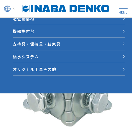
ドレン管
配管副部材
HOME
製品情報
【FL-V】クロスロックVタイプ
機器据付台
支持具・保持具・結束具
給水システム
オリジナル工具その他