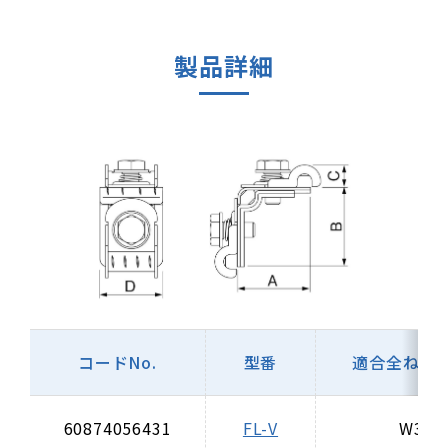
製品詳細
コードNo.
型番
適合全ねじ
60874056431
FL-V
W3/8