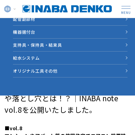
ドレン管
配管副部材
HOME
新着情報
共同住宅でエアコン設置時の注意点や落とし穴とは！？｜
機器据付台
INABA note vol.8を公開いたしました。
支持具・保持具・結束具
新着情報
給水システム
オリジナル工具その他
2023.08.29
更新情報
共同住宅でエアコン設置時の注意点
や落とし穴とは！？｜INABA note
vol.8を公開いたしました。
■vol.8