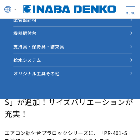
ドレン管
配管副部材
HOME
新着情報
プラロックシリーズに、「PR-401-S」が追加！サイズバリエ
機器据付台
ーションが充実！
支持具・保持具・結束具
新着情報
給水システム
オリジナル工具その他
2025.02.06
お知らせ
プラロックシリーズに、「PR-401-
S」が追加！サイズバリエーションが
充実！
エアコン据付台プラロックシリーズに、「PR-401-S」