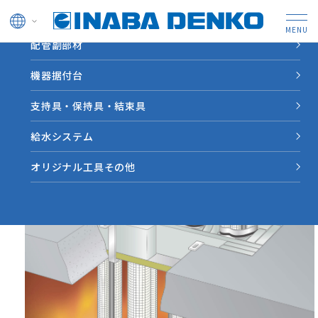
ドレン管
配管副部材
HOME
製品情報
【IRBS】耐火ボックスＳ
機器据付台
支持具・保持具・結束具
給水システム
オリジナル工具その他