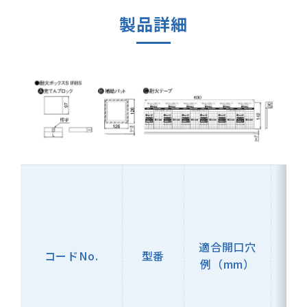
製品詳細
セ
充
適合開口穴
コードNo.
型番
例（mm）
t