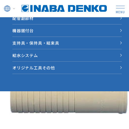
ドレン管
配管副部材
HOME
製品情報
【FP】貫通スリーブ
機器据付台
支持具・保持具・結束具
給水システム
オリジナル工具その他