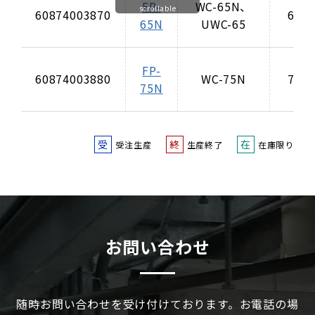
FP-
WC-65N、
scrollable
60874003870
66.5
65N
UWC-65
FP-
60874003880
WC-75N
75.5
75N
受
終
在
受注生産
生産終了
在庫限り
お問い合わせ
随時お問い合わせを受け付けております。お電話の場