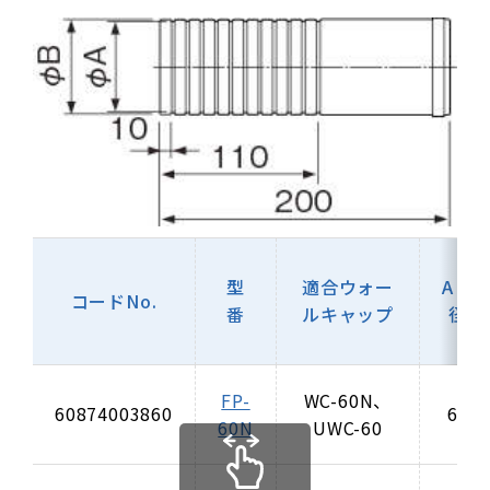
型
適合ウォー
A（
コードNo.
番
ルキャップ
径）
FP-
WC-60N、
60874003860
61.5
60N
UWC-60