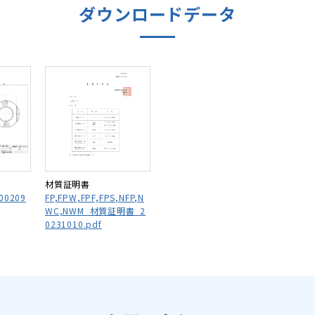
ダウンロードデータ
材質証明書
0209
FP,FPW,FPF,FPS,NFP,N
WC,NWM_材質証明書_2
0231010.pdf