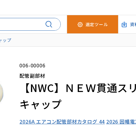
選定ツール
資
ャップ
006-00006
配管副部材
【NWC】ＮＥＷ貫通ス
キャップ
2026A エアコン配管部材カタログ 44
2026 因幡