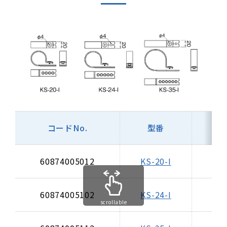
コードNo.
型番
有
60874005012
KS-20-I
60874005102
KS-24-I
scrollable