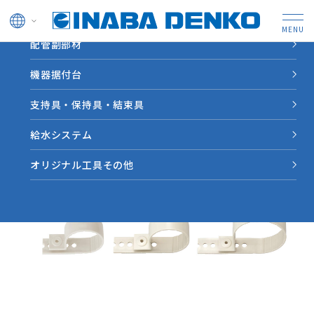
ドレン管
配管副部材
HOME
製品情報
【KS】片サドル（空調冷媒配管用）
機器据付台
支持具・保持具・結束具
給水システム
オリジナル工具その他