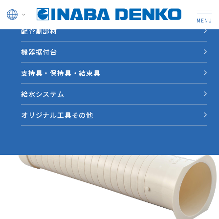
ドレン管
配管副部材
HOME
製品情報
【FPF】ツバ付貫通スリーブ＜ロングタイプ＞
機器据付台
支持具・保持具・結束具
給水システム
オリジナル工具その他