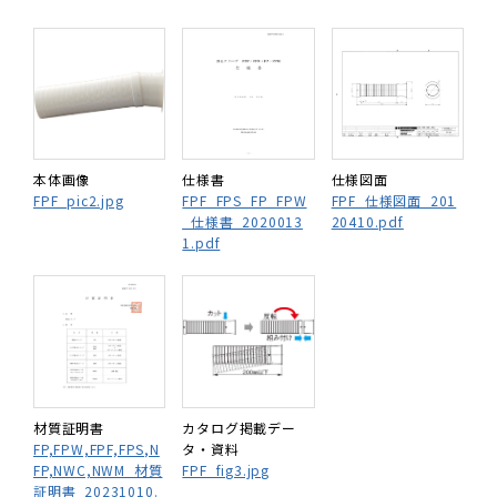
本体画像
仕様書
仕様図面
FPF_pic2.jpg
FPF_FPS_FP_FPW
FPF_仕様図面_201
_仕様書_2020013
20410.pdf
1.pdf
材質証明書
カタログ掲載デー
FP,FPW,FPF,FPS,N
タ・資料
FP,NWC,NWM_材質
FPF_fig3.jpg
証明書_20231010.