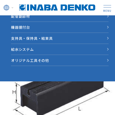
ドレン管
配管副部材
HOME
製品情報
【CR-W】リサイクロックＣＲ ３分レールタイプ
機器据付台
支持具・保持具・結束具
給水システム
オリジナル工具その他