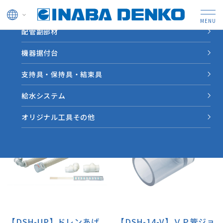
ドレン管
配管副部材
HOME
屋内用断熱ドレンホースアクセサリー製品一覧
機器据付台
屋内用断熱ドレンホースアクセサリ
支持具・保持具・結束具
ー製品一覧
給水システム
オリジナル工具その他
【DSH-UP】ドレンあげ
【DSH-14-V】ＶＰ管ジョ