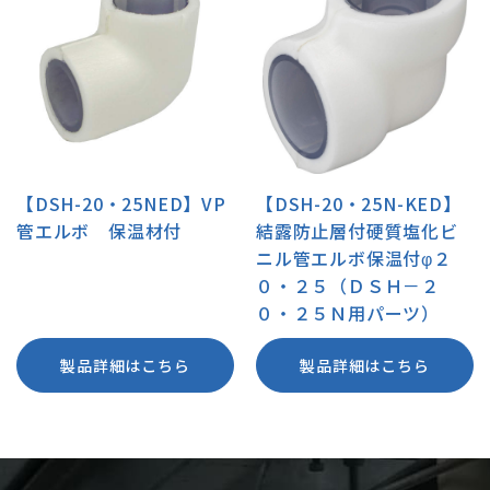
【DSH-20・25NED】VP
【DSH-20・25N-KED】
管エルボ 保温材付
結露防止層付硬質塩化ビ
ニル管エルボ保温付φ２
０・２５（ＤＳＨ－２
０・２５Ｎ用パーツ）
製品詳細はこちら
製品詳細はこちら