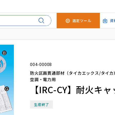
選定ツール
資
004-00008
防火区画貫通部材（タイカエックス/タイカ
空調・電力用
【IRC-CY】耐火キ
生産終了