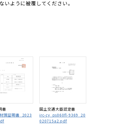
れないように被覆してください。
明書
国土交通大臣認定書
C_材質証明書_2023
irc-cy_ps060fl-9369_20
df
020715a2.pdf