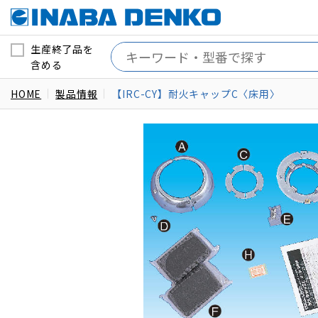
生産終了品を
含める
HOME
製品情報
【IRC-CY】耐火キャップC〈床用〉