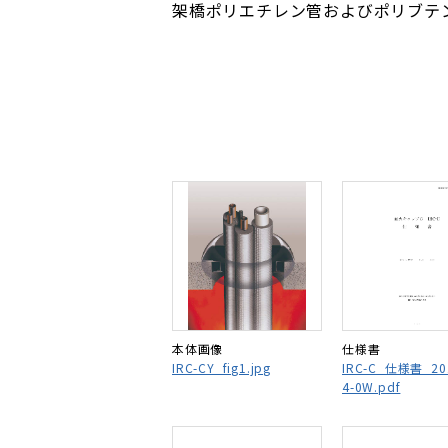
架橋ポリエチレン管およびポリブテ
本体画像
仕様書
IRC-CY_fig1.jpg
IRC-C_仕様書_20
4-0W.pdf