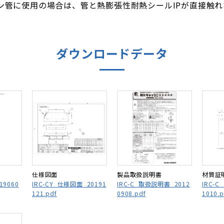
ン管に使用の場合は、管と熱膨張性耐熱シールIPが直接触
ダウンロードデータ
仕様図面
製品取扱説明書
材質証
19060
IRC-CY_仕様図面_20191
IRC-C_取扱説明書_2012
IRC-
121.pdf
0908.pdf
1010.p