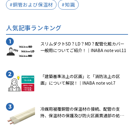
#銅管および保温材
#知識
人気記事ランキング
スリムダクトSD？LD？MD？配管化粧カバー
一般用についてご紹介！｜INABA note vol.11
「建築基準法上の区画」と「消防法上の区
画」について解説！｜INABA note vol.7
冷媒用被覆銅管の保温材の接続、配管の支
持、保温材の保護及び防火区画貫通部の処理
について知ろう！（一般社団法人 日本銅セン
ター｢冷媒用被覆銅管施工マニュアル｣より転