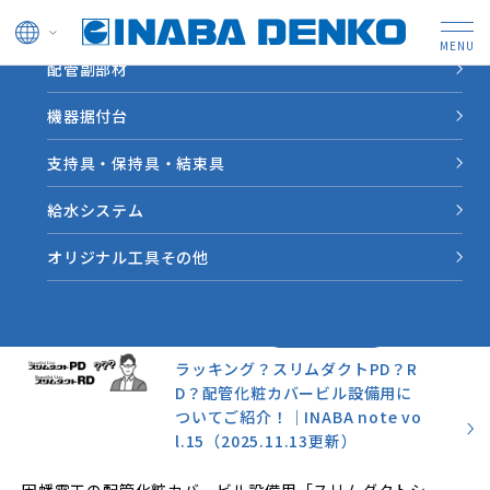
ドレン管
配管副部材
HOME
INABA note
機器据付台
支持具・保持具・結束具
業界情報やソリューション
事例など因幡電工からの情
給水システム
報をお届けします。
オリジナル工具その他
お役立ち情報
2025.11.13
ラッキング？スリムダクトPD？R
D？配管化粧カバービル設備用に
ついてご紹介！｜INABA note vo
l.15（2025.11.13更新）