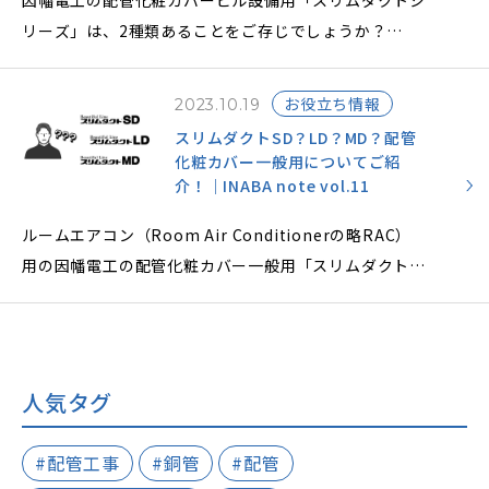
因幡電工の配管化粧カバービル設備用「スリムダクトシ
リーズ」は、2種類あることをご存じでしょうか？
2種類の配管化粧カバーは、主にパッケージエアコン
（Package Air Conditionerの略PAC）で使用され、
お役立ち情報
2023.10.19
設置場所や収納配管系統数などで使い分けができます。
スリムダクトSD？LD？MD？配管
2種類の配管化粧カバーの違いと特長、ラッキングにつ
化粧カバー一般用についてご紹
いてご説明し、配管化粧カバーを設置するメリットにつ
介！｜INABA note vol.11
いても解説します。
ルームエアコン（Room Air Conditionerの略RAC）
用の因幡電工の配管化粧カバー一般用「スリムダクトシ
リーズ」は、3種類あることをご存じでしょうか？
3種類の配管化粧カバーは、設置場所や使用用途によっ
て機能や特長が異なりますので、3種類の配管化粧カバ
ーの違いと特長をご説明し、配管化粧カバーを設置する
人気タグ
メリットについても解説します。
#配管工事
#銅管
#配管