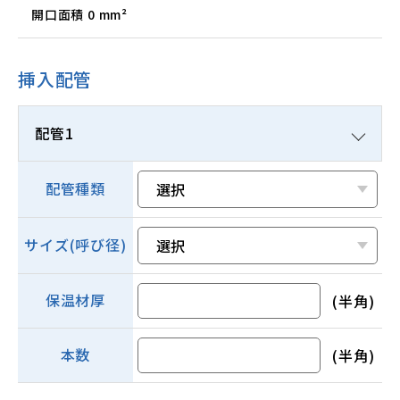
開口面積
0
mm²
挿入配管
配管1
配管種類
サイズ(呼び径)
保温材厚
(半角)
本数
(半角)