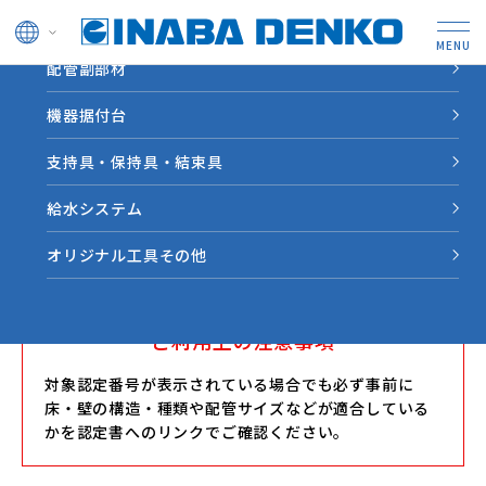
ドレン管
配管副部材
HOME
防火区画貫通部材 耐火選定ツール
防火区画貫通部材 【IRTZ】耐火テープ 冷凍冷蔵タイプ 選定
機器据付台
ツール
支持具・保持具・結束具
防火区画貫通部材 【IRTZ】耐火テー
給水システム
プ 冷凍冷蔵タイプ 選定ツール
オリジナル工具その他
ご利用上の注意事項
対象認定番号が表示されている場合でも必ず事前に
床・壁の構造・種類や配管サイズなどが適合している
かを認定書へのリンクでご確認ください。