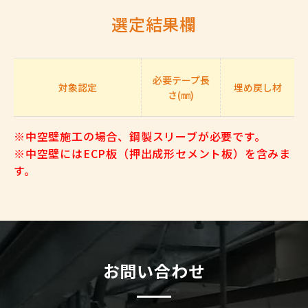
選定結果欄
必要テープ長
対象認定
埋め戻し材
さ(㎜)
※中空壁施工の場合、鋼製スリーブが必要です。
※中空壁にはECP板（押出成形セメント板）を含みま
す。
お問い合わせ