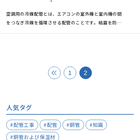
空調用の冷媒配管とは、エアコンの室外機と室内機の間
をつなぎ冷媒を循環させる配管のことです。結露を防止
する等を目的で、銅管の外側にポリエチレンフォーム等
の保温材を被覆した冷媒用被覆銅管が広く使用されてい
ます。
2012年、冷媒用被覆銅管の日本銅センター規格（JCDA
1
2
0009）が制定され、 平成25年（2013年）版より国土
交通省営繕部監修・公共建築工事標準仕様書（機械設備
工事編）に掲載されました。また2020年、一般用途冷
媒用被覆銅管の日本銅センター規格（JCDA 0010）が
人気タグ
制定されました。
#配管工事
#配管
#銅管
#知識
他に冷媒被覆銅管や被覆冷媒配管、空調用銅管、ペア
巻、被覆銅管など様々な呼ばれかたがあり、どれも同じ
#銅管および保温材