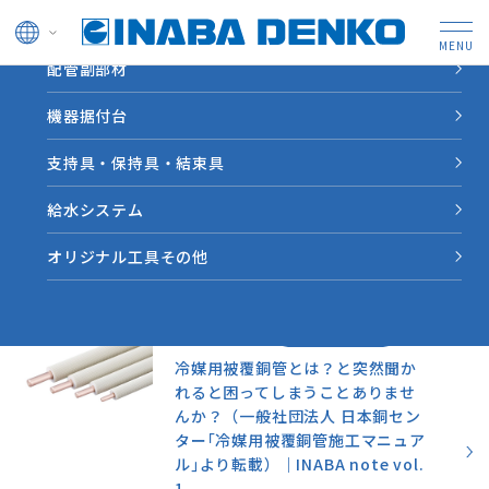
ドレン管
配管副部材
HOME
INABA note
機器据付台
支持具・保持具・結束具
業界情報やソリューション
事例など因幡電工からの情
給水システム
報をお届けします。
オリジナル工具その他
お役立ち情報
2023.03.01
冷媒用被覆銅管とは？と突然聞か
れると困ってしまうことありませ
んか？（一般社団法人 日本銅セン
ター｢冷媒用被覆銅管施工マニュア
ル｣より転載）｜INABA note vol.
1