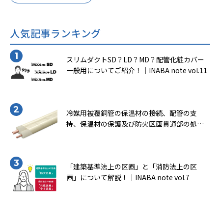
冷媒用被覆銅管です。その冷媒用被覆銅管の種類や基本
的な施工フローについて、ご紹介をしていきます。
人気記事ランキング
スリムダクトSD？LD？MD？配管化粧カバー
一般用についてご紹介！｜INABA note vol.11
冷媒用被覆銅管の保温材の接続、配管の支
持、保温材の保護及び防火区画貫通部の処理
について知ろう！（一般社団法人 日本銅セン
ター｢冷媒用被覆銅管施工マニュアル｣より転
載）｜INABA note vol.9
「建築基準法上の区画」と「消防法上の区
画」について解説！｜INABA note vol.7