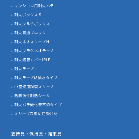
マンション用耐火パテ
耐火ボックスＳ
耐火マルチボックス
耐火貫通ブロック
耐火ネオスリーブＮ
耐火プラグネオテープ
耐火遮音カバーIRLP
耐火テープＬ
耐火テープ給排水タイプ
中空壁用鋼製スリーブ
熱膨張性耐熱シール
耐火パテ硬化型不燃タイプ
スリーブ穴埋め用受け材
支持具・保持具・結束具