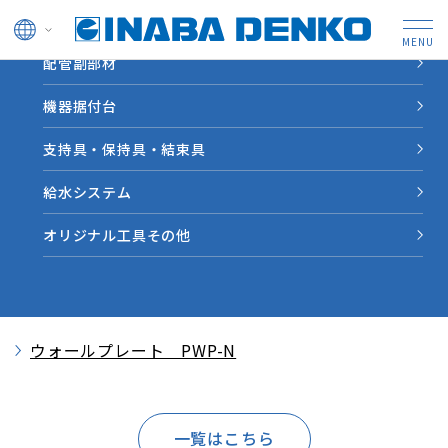
ドレン管
配管副部材
HOME
新着情報
スリムダクトPD 仕様図面を追加
機器据付台
新着情報
支持具・保持具・結束具
給水システム
2015.01.16
更新情報
オリジナル工具その他
スリムダクトPD 仕様図面を追加
スリムダクトPD 仕様図面を追加いたしました。
ウォールプレート PWP-N
一覧はこちら