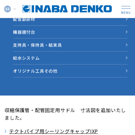
ドレン管
配管副部材
HOME
新着情報
収縮保護管・配管固定用サドル 寸法図を追加
機器据付台
支持具・保持具・結束具
新着情報
給水システム
2014.12.08
更新情報
オリジナル工具その他
収縮保護管・配管固定用サドル 寸
法図を追加
収縮保護管・配管固定用サドル 寸法図を追加いたし
ました。
テクトパイプ用シーリングキャップIXP