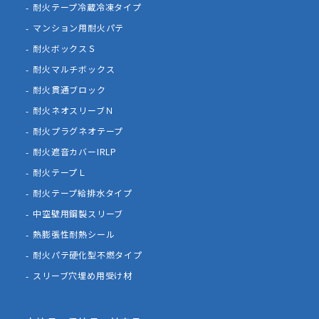
耐火テープ冷蔵冷凍タイプ
マンション用耐火パテ
耐火ボックスＳ
耐火マルチボックス
耐火貫通ブロック
耐火ネオスリーブＮ
耐火プラグネオテープ
耐火遮音カバーIRLP
耐火テープＬ
耐火テープ給排水タイプ
中空壁用鋼製スリーブ
熱膨張性耐熱シール
耐火パテ硬化型不燃タイプ
スリーブ穴埋め用受け材