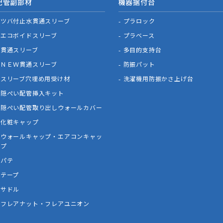
配管副部材
機器据付台
ツバ付止水貫通スリーブ
プラロック
エコボイドスリーブ
プラベース
貫通スリーブ
多目的支持台
ＮＥＷ貫通スリーブ
防振パット
スリーブ穴埋め用受け材
洗濯機用防振かさ上げ台
隠ぺい配管挿入キット
隠ぺい配管取り出しウォールカバー
化粧キャップ
ウォールキャップ・エアコンキャッ
プ
パテ
テープ
サドル
フレアナット・フレアユニオン