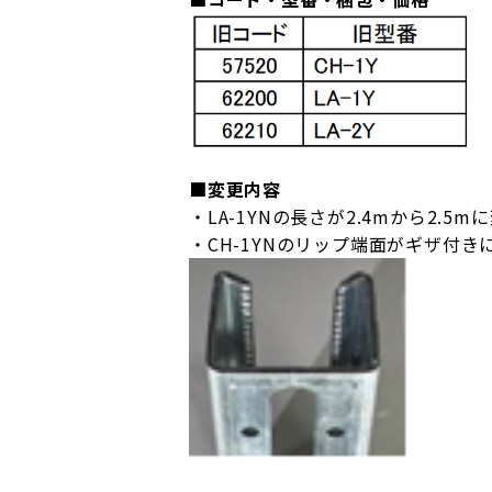
■変更内容
・LA-1YNの長さが2.4mから2.5
・CH-1YNのリップ端面がギザ付き