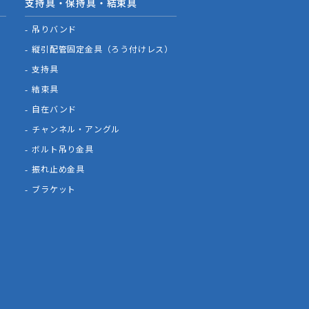
支持具・保持具・結束具
吊りバンド
縦引配管固定金具（ろう付けレス）
支持具
結束具
自在バンド
チャンネル・アングル
ボルト吊り金具
振れ止め金具
ブラケット