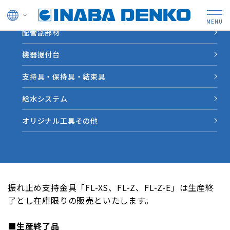
ドレン管
配管副部材
HOME
新着情報
クロスロック「FL-XS、FL-Z、FL-Z-E」生産終了のお知らせ
機器据付台
支持具・保持具・結束具
新着情報
給水システム
2024.08.29
お知らせ
オリジナル工具その他
クロスロック「FL-XS、FL-Z、FL-Z-
E」生産終了のお知らせ
振れ止め支持金具「FL-XS、FL-Z、FL-Z-E」は生産終
了とし在庫限りの販売といたします。
■生産終了品