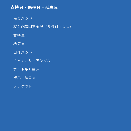
支持具・保持具・結束具
吊りバンド
縦引配管固定金具（ろう付けレス）
支持具
結束具
自在バンド
チャンネル・アングル
ボルト吊り金具
振れ止め金具
ブラケット