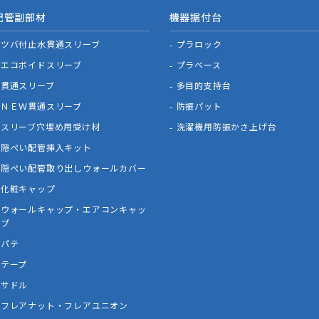
配管副部材
機器据付台
ツバ付止水貫通スリーブ
プラロック
エコボイドスリーブ
プラベース
貫通スリーブ
多目的支持台
ＮＥＷ貫通スリーブ
防振パット
スリーブ穴埋め用受け材
洗濯機用防振かさ上げ台
隠ぺい配管挿入キット
隠ぺい配管取り出しウォールカバー
化粧キャップ
ウォールキャップ・エアコンキャッ
プ
パテ
テープ
サドル
フレアナット・フレアユニオン