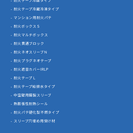
耐火テープ冷媒タイプ
耐火テープ冷蔵冷凍タイプ
マンション用耐火パテ
耐火ボックスＳ
耐火マルチボックス
耐火貫通ブロック
耐火ネオスリーブＮ
耐火プラグネオテープ
耐火遮音カバーIRLP
耐火テープＬ
耐火テープ給排水タイプ
中空壁用鋼製スリーブ
熱膨張性耐熱シール
耐火パテ硬化型不燃タイプ
スリーブ穴埋め用受け材