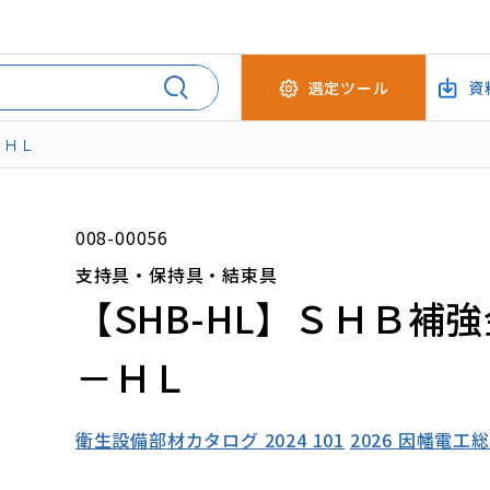
選定ツール
資
－ＨＬ
008-00056
支持具・保持具・結束具
【SHB-HL】ＳＨＢ補
－ＨＬ
衛生設備部材カタログ 2024 101
2026 因幡電工