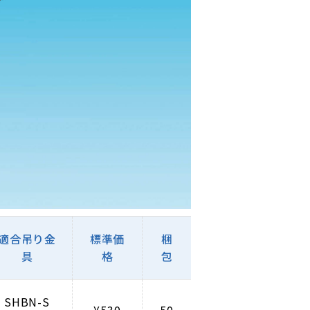
適合吊り金
標準価
梱
具
格
包
SHBN-S