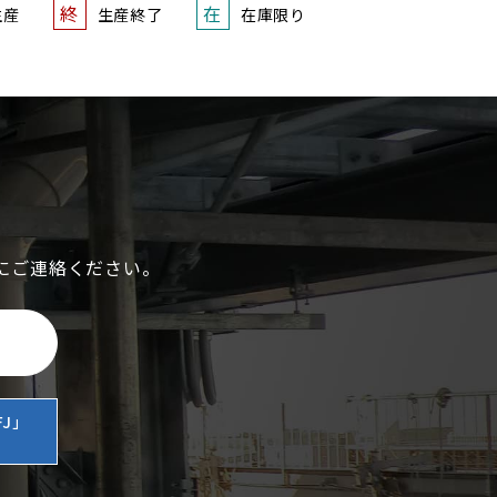
終
在
生産
生産終了
在庫限り
にご連絡ください。
J」