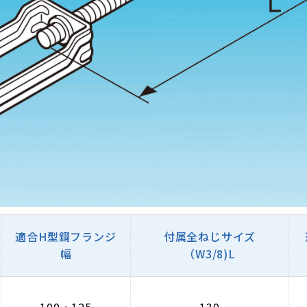
適合H型鋼フランジ
付属全ねじサイズ
幅
（W3/8)L