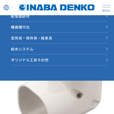
ドレン管
配管副部材
HOME
製品情報
【SC】スリムコーナー立面９０°
機器据付台
支持具・保持具・結束具
給水システム
オリジナル工具その他