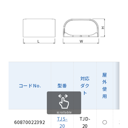
屋
対応
外
V
コードNo.
型番
ダク
使
（
ト
用
scrollable
TJS-
TJD-
60870022392
○
13/
20
20