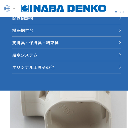
ドレン管
配管副部材
HOME
製品情報
【LDK】コーナー平面９０°
機器据付台
支持具・保持具・結束具
給水システム
オリジナル工具その他