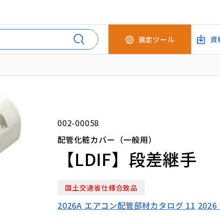
選定ツール
資
002-00058
配管化粧カバー（一般用）
【LDIF】段差継手
国土交通省仕様合致品
2026A エアコン配管部材カタログ 11
202