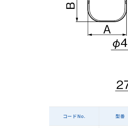
コードNo.
型番