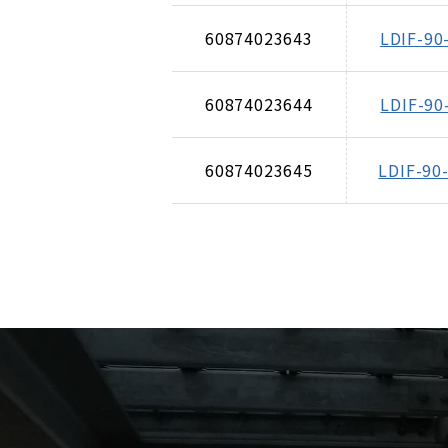
60874023643
LDIF-90
60874023644
LDIF-90
60874023645
LDIF-90