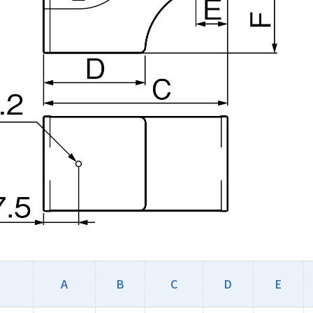
A
B
C
D
E