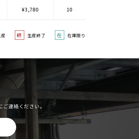
¥3,780
10
終
在
生産
生産終了
在庫限り
にご連絡ください。