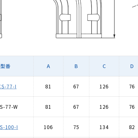
型番
A
B
C
D
CS-77-I
81
67
126
76
S-77-W
81
67
126
76
S-100-I
106
75
134
82