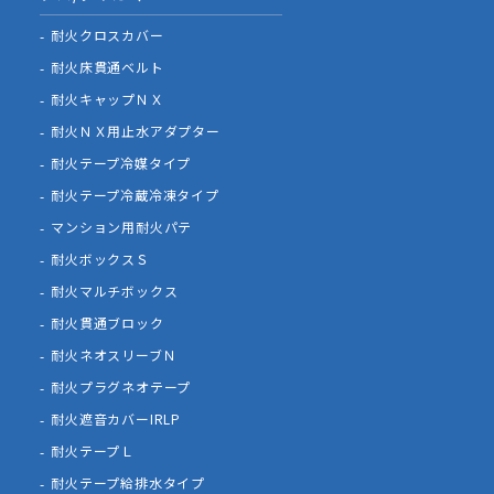
耐火クロスカバー
耐火床貫通ベルト
耐火キャップＮＸ
耐火ＮＸ用止水アダプター
耐火テープ冷媒タイプ
耐火テープ冷蔵冷凍タイプ
マンション用耐火パテ
耐火ボックスＳ
耐火マルチボックス
耐火貫通ブロック
耐火ネオスリーブＮ
耐火プラグネオテープ
耐火遮音カバーIRLP
耐火テープＬ
耐火テープ給排水タイプ