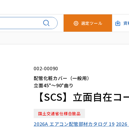
選定ツール
資
002-00090
配管化粧カバー（一般用）
立面45°～90°曲り
【SCS】立面自在コ
国土交通省仕様合致品
2026A エアコン配管部材カタログ 19
202