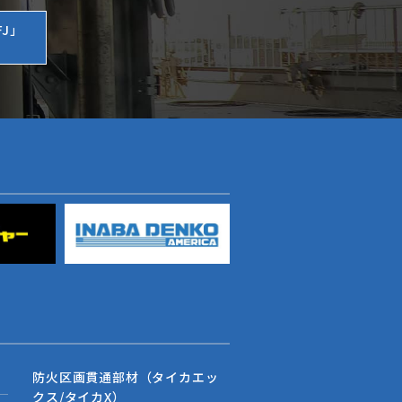
J」
防火区画貫通部材（タイカエッ
クス/タイカX）