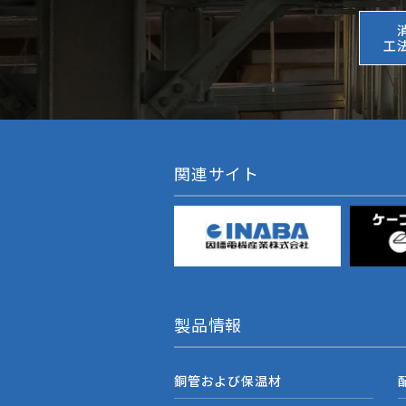
工
関連サイト
製品情報
銅管および保温材