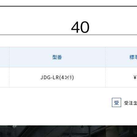
型番
標
JDG-LR(4ｺｲﾘ)
¥
受
受注