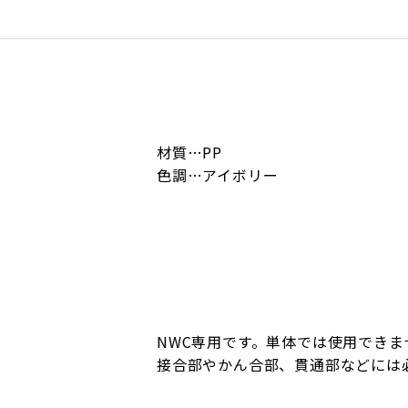
材質…PP
色調…アイボリー
NWC専用です。単体では使用できま
接合部やかん合部、貫通部などには