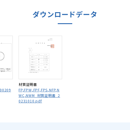
ダウンロードデータ
材質証明書
0209
FP,FPW,FPF,FPS,NFP,N
WC,NWM_材質証明書_2
0231010.pdf