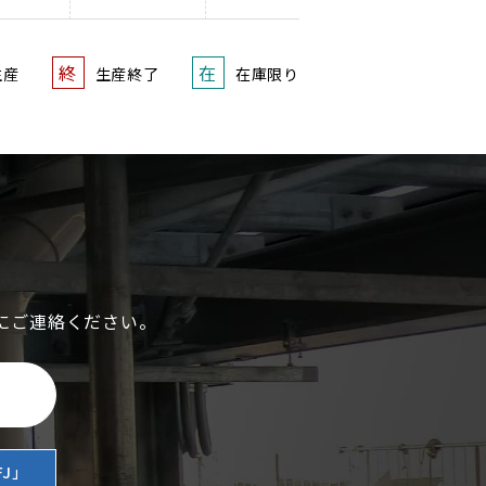
終
在
生産
生産終了
在庫限り
にご連絡ください。
J」