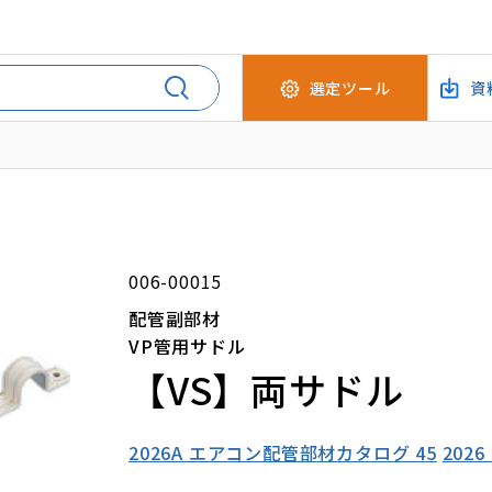
選定ツール
資
006-00015
配管副部材
VP管用サドル
【VS】両サドル
2026A エアコン配管部材カタログ 45
202