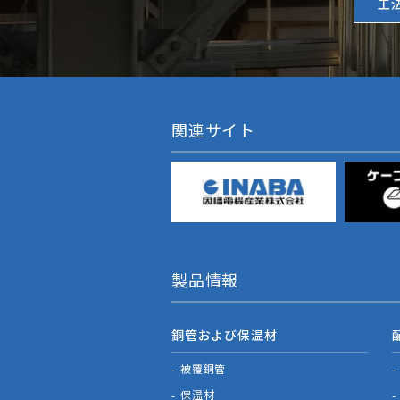
工
関連サイト
製品情報
銅管および保温材
被覆銅管
保温材