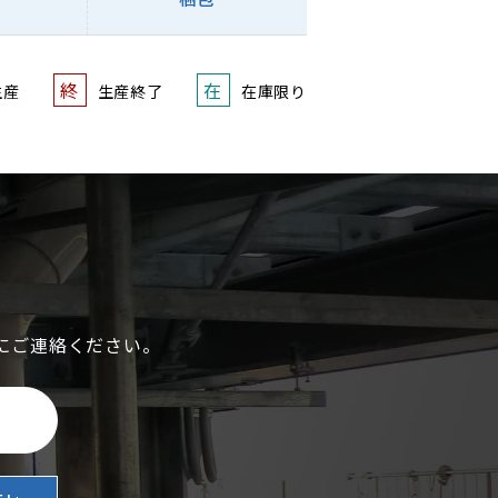
終
在
生産
生産終了
在庫限り
にご連絡ください。