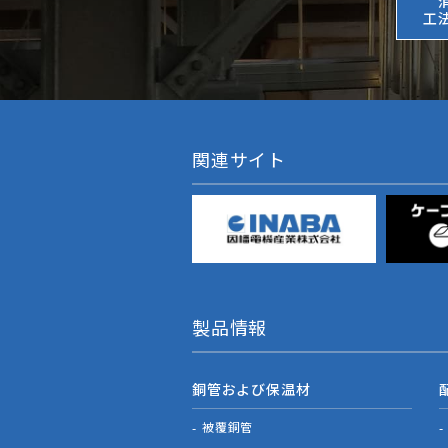
工
関連サイト
製品情報
銅管および保温材
被覆銅管