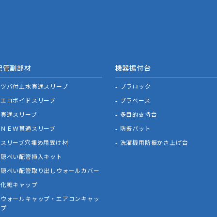
配管副部材
機器据付台
ツバ付止水貫通スリーブ
プラロック
エコボイドスリーブ
プラベース
貫通スリーブ
多目的支持台
ＮＥＷ貫通スリーブ
防振パット
スリーブ穴埋め用受け材
洗濯機用防振かさ上げ台
隠ぺい配管挿入キット
隠ぺい配管取り出しウォールカバー
化粧キャップ
ウォールキャップ・エアコンキャッ
プ