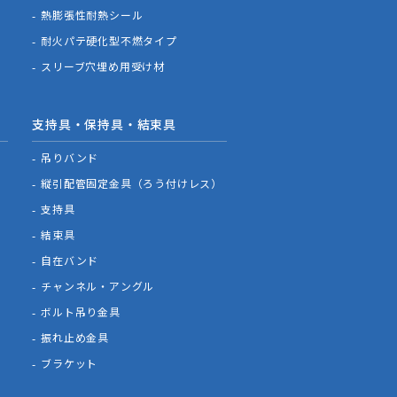
熱膨張性耐熱シール
耐火パテ硬化型不燃タイプ
スリーブ穴埋め用受け材
支持具・保持具・結束具
吊りバンド
縦引配管固定金具（ろう付けレス）
支持具
結束具
自在バンド
チャンネル・アングル
ボルト吊り金具
振れ止め金具
ブラケット