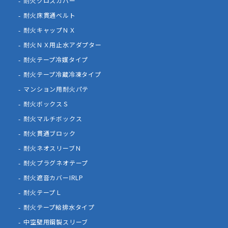
耐火クロスカバー
耐火床貫通ベルト
耐火キャップＮＸ
耐火ＮＸ用止水アダプター
耐火テープ冷媒タイプ
耐火テープ冷蔵冷凍タイプ
マンション用耐火パテ
耐火ボックスＳ
耐火マルチボックス
耐火貫通ブロック
耐火ネオスリーブＮ
耐火プラグネオテープ
耐火遮音カバーIRLP
耐火テープＬ
耐火テープ給排水タイプ
中空壁用鋼製スリーブ