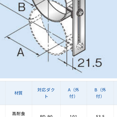
対応ダク
A（外
B（外
材質
ト
付）
付）
高耐食
PD-90
101
53.5