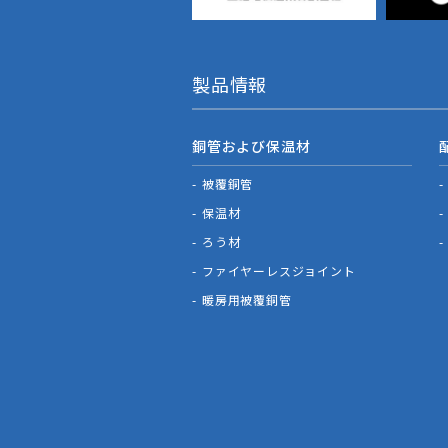
製品情報
銅管および保温材
被覆銅管
保温材
ろう材
ファイヤーレスジョイント
暖房用被覆銅管