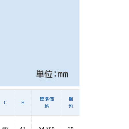
標準価
梱
C
H
格
包
69
47
¥4,700
20