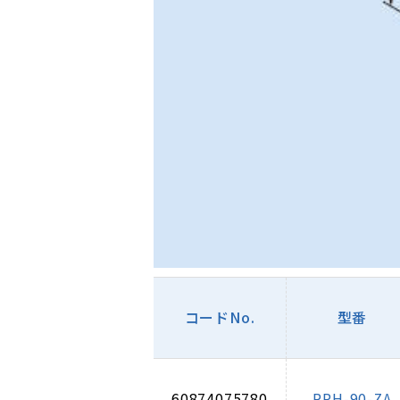
コードNo.
型番
60874075780
RPH-90-ZA