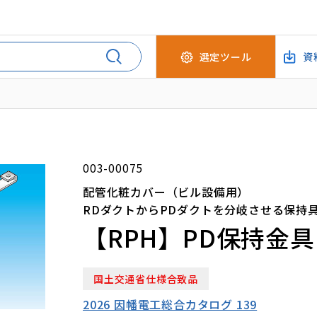
選定ツール
資
003-00075
配管化粧カバー（ビル設備用）
RDダクトからPDダクトを分岐させる保持
【RPH】PD保持金具
国土交通省仕様合致品
2026 因幡電工総合カタログ 139