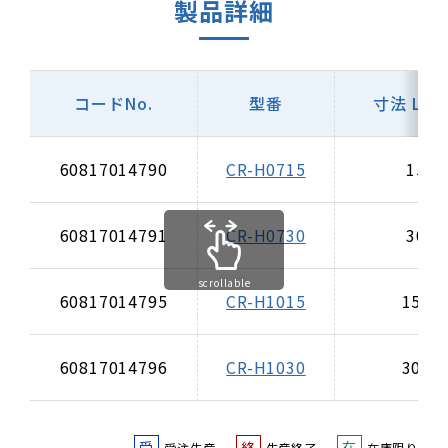
製品詳細
コードNo.
型番
寸法 L×
60817014790
CR-H0715
150
60817014791
CR-H0730
300
scrollable
60817014795
CR-H1015
150×
60817014796
CR-H1030
300×
受
終
在
受注生産
生産終了
在庫限り