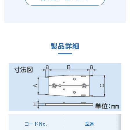
製品詳細
コードNo.
型番
A