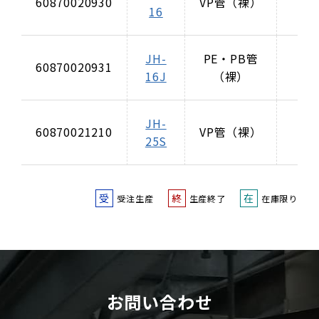
60870020930
VP管（裸）
16
20
JH-
PE・PB管
JD
60870020931
16J
（裸）
25
JH-
JD
60870021210
VP管（裸）
25S
25
受
終
在
受注生産
生産終了
在庫限り
お問い合わせ