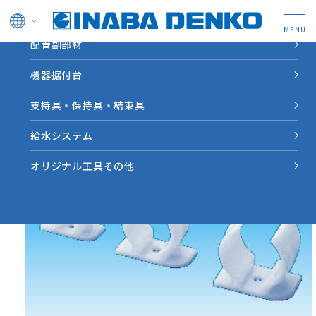
ドレン管
配管副部材
HOME
製品情報
【JH】パイプホルダー
機器据付台
支持具・保持具・結束具
給水システム
オリジナル工具その他