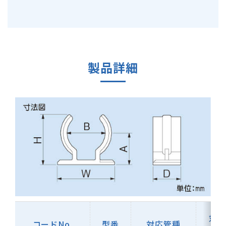
製品詳細
対応
コードNo.
型番
対応管種